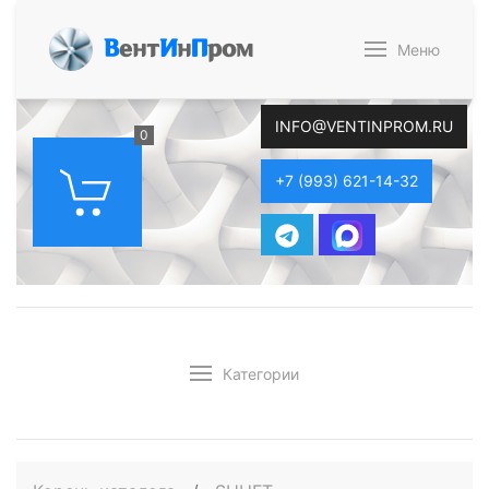
В
ент
И
н
П
ром
Меню
INFO@VENTINPROM.RU
0
+7 (993) 621-14-32
Категории