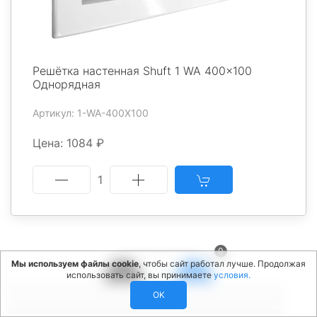
Решётка настенная Shuft 1 WA 400x100
Однорядная
Артикул: 1-WA-400X100
Цена: 1084 ₽
1
0
1
2
3
>>
Мы используем файлы cookie
, чтобы сайт работал лучше. Продолжая
использовать сайт, вы принимаете
условия.
OK