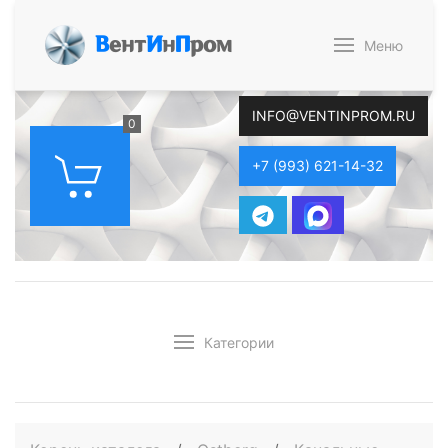
В
ент
И
н
П
ром
Меню
INFO@VENTINPROM.RU
0
+7 (993) 621-14-32
Категории