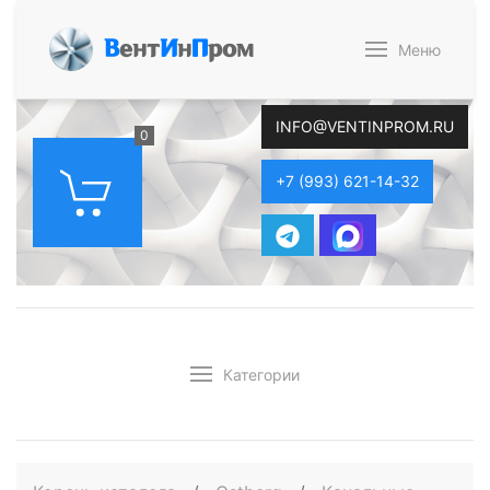
В
ент
И
н
П
ром
Меню
INFO@VENTINPROM.RU
0
+7 (993) 621-14-32
Категории