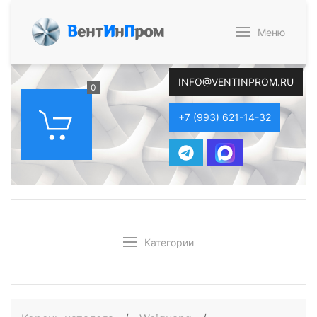
В
ент
И
н
П
ром
Меню
INFO@VENTINPROM.RU
0
+7 (993) 621-14-32
Категории