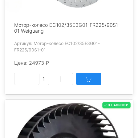
Мотор-колесо EC102/35E3G01-FR225/90S1-
01 Weiguang
Артикул: Мотор-колесо EC102/35E3G01-
FR225/90S1-01
Цена: 24973 ₽
1
✅ В НАЛИЧИИ