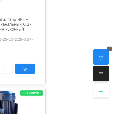
нтилятор ВКПН
 канальный 0,37
ин кухонный
0-25-2D-2,25-0,37-
0
✅ В НАЛИЧИИ