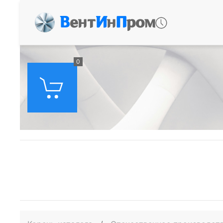
В
ент
И
н
П
ром
0