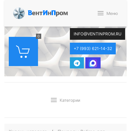
В
ент
И
н
П
ром
Меню
INFO@VENTINPROM.RU
0
+7 (993) 621-14-32
Категории