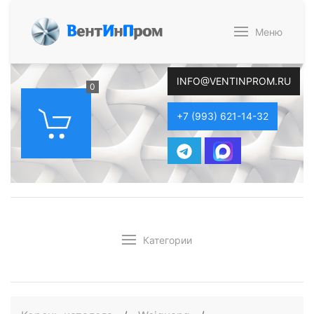
В
ент
И
н
П
ром
Меню
INFO@VENTINPROM.RU
0
+7 (993) 621-14-32
Категории