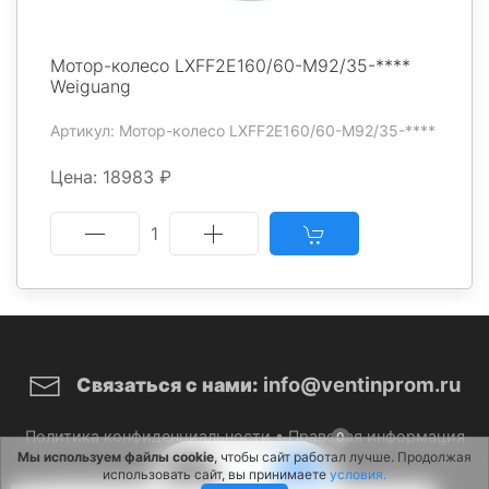
Мотор-колесо LXFF2E160/60-M92/35-****
Weiguang
Артикул: Мотор-колесо LXFF2E160/60-M92/35-****
Цена: 18983 ₽
1
info@ventinprom.ru
Связаться с нами:
Политика конфиденциальности
•
Правовая информация
0
Мы используем файлы cookie
, чтобы сайт работал лучше. Продолжая
использовать сайт, вы принимаете
условия.
© 2026 ВентИнПром. Все права защищены.