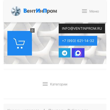
В
ент
И
н
П
ром
Меню
INFO@VENTINPROM.RU
0
+7 (993) 621-14-32
Категории