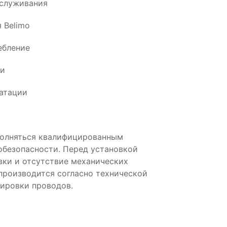
бслуживания
 Belimo
ебление
ии
атации
олняться квалифицированным
обезопасности. Перед установкой
вки и отсутствие механических
производится согласно технической
ировки проводов.