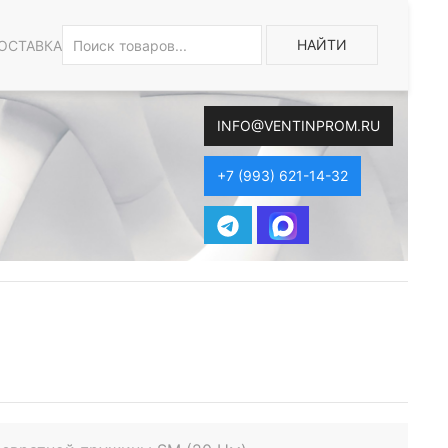
НАЙТИ
ОСТАВКА
INFO@VENTINPROM.RU
+7 (993) 621-14-32