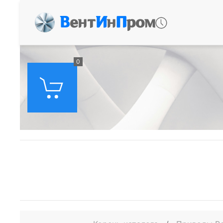
В
ент
И
н
П
ром
0