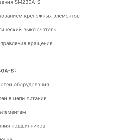
ования SM230A-S
ьзованием крепёжных элементов
тический выключатель
аправление вращения
0A-S :
астей оборудования
ей в цепи питания
элементам
ояния подшипников
лений