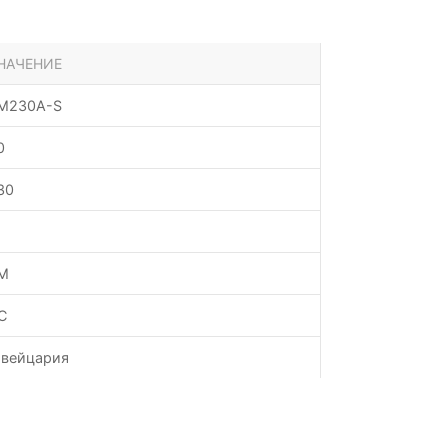
НАЧЕНИЕ
M230A-S
0
30
M
C
вейцария