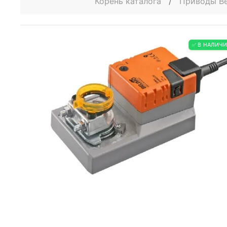
Корень каталога
/
Приводы Be
✅ В НАЛИЧ