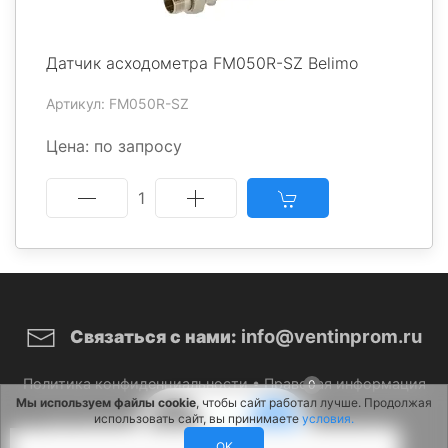
Датчик асходометра FM050R-SZ Belimo
Артикул: FM050R-SZ
Цена: по запросу
1
info@ventinprom.ru
Связаться с нами:
Политика конфиденциальности
•
Правовая информация
0
Мы используем файлы cookie
, чтобы сайт работал лучше. Продолжая
использовать сайт, вы принимаете
условия.
© 2026 ВентИнПром. Все права защищены.
OK