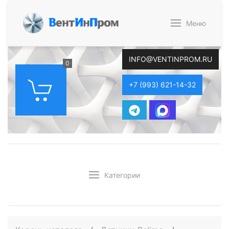
В
ент
И
н
П
ром
Меню
INFO@VENTINPROM.RU
0
+7 (993) 621-14-32
Категории