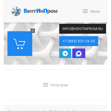
В
ент
И
н
П
ром
Меню
INFO@VENTINPROM.RU
0
+7 (993) 621-14-32
Категории