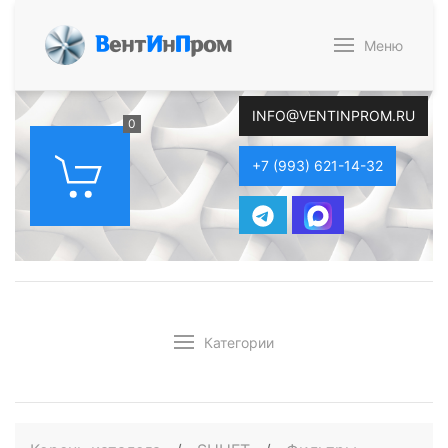
В
ент
И
н
П
ром
Меню
INFO@VENTINPROM.RU
0
+7 (993) 621-14-32
Категории