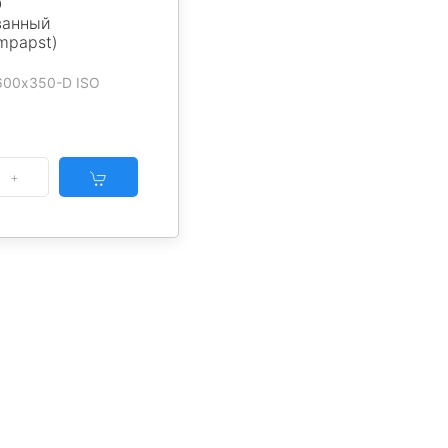
O
ванный
mpapst)
-600х350-D ISO