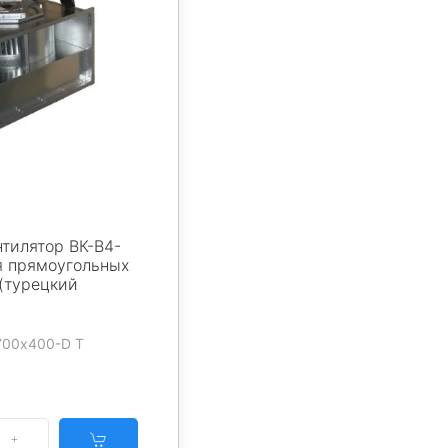
тилятор ВК-В4-
я прямоугольных
(турецкий
700х400-D Т