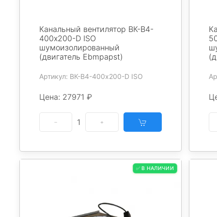
Канальный вентилятор ВК-В4-
К
400х200-D ISO
5
шумоизолированный
ш
(двигатель Ebmpapst)
(
Артикул: ВК-В4-400х200-D ISO
Ар
Цена: 27971 ₽
Ц
1
✅ В НАЛИЧИИ