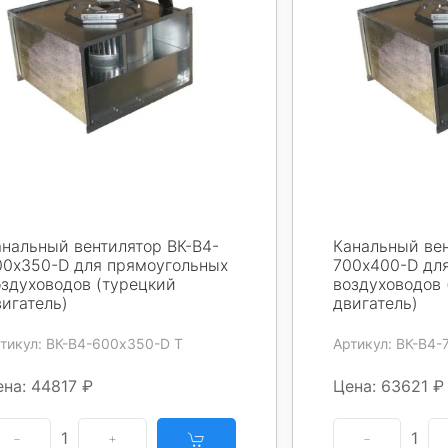
анальный вентилятор ВК-В4-
Канальный вен
00х350-D для прямоугольных
700х400-D дл
оздуховодов (турецкий
воздуховодов 
игатель)
двигатель)
тикул: ВК-В4-600х350-D Т
Артикул: ВК-В4-
на: 44817 ₽
Цена: 63621 ₽
1
1