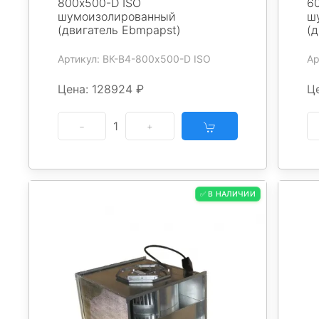
800х500-D ISO
6
шумоизолированный
ш
(двигатель Ebmpapst)
(
Артикул: ВК-В4-800х500-D ISO
Ар
Цена: 128924 ₽
Ц
1
✅ В НАЛИЧИИ