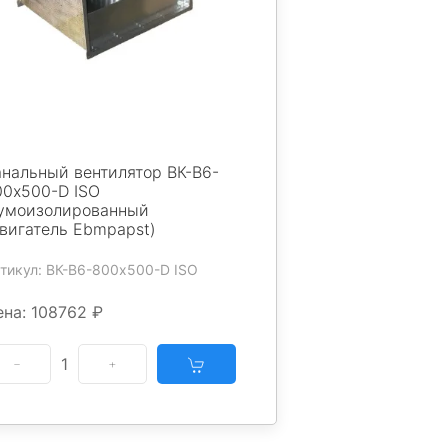
анальный вентилятор ВК-В6-
00х500-D ISO
умоизолированный
двигатель Ebmpapst)
тикул: ВК-В6-800х500-D ISO
ена: 108762 ₽
1