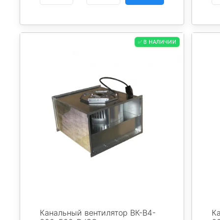
✅ В НАЛИЧИИ
Канальный вентилятор ВК-В4-
К