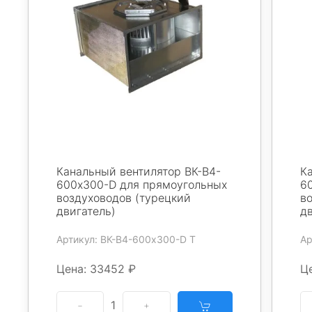
Канальный вентилятор ВК-В4-
К
600х300-D для прямоугольных
6
воздуховодов (турецкий
в
двигатель)
дв
Артикул: ВК-В4-600х300-D Т
Ар
Цена: 33452 ₽
Це
1