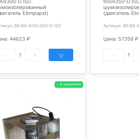
00х300-D ISO
600х350-D IS
умоизолированный
шумоизолиро
двигатель Ebmpapst)
(двигатель Eb
тикул: ВК-В6-600х300-D ISO
Артикул: ВК-В6
ена: 44623 ₽
Цена: 57358 ₽
1
1
✅ В НАЛИЧИИ