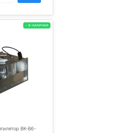
✅ В НАЛИЧИИ
тилятор ВК-В6-