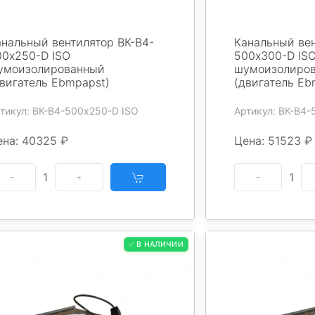
анальный вентилятор ВК-В4-
Канальный вен
00х250-D ISO
500х300-D IS
умоизолированный
шумоизолиро
двигатель Ebmpapst)
(двигатель Eb
тикул: ВК-В4-500х250-D ISO
Артикул: ВК-В4
ена: 40325 ₽
Цена: 51523 ₽
1
1
✅ В НАЛИЧИИ