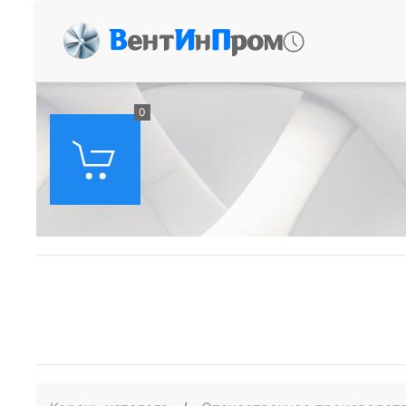
В
ент
И
н
П
ром
0