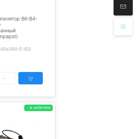
тилятор ВК-В4-
O
ванный
mpapst)
-500х300-D ISO
✅ В НАЛИЧИИ