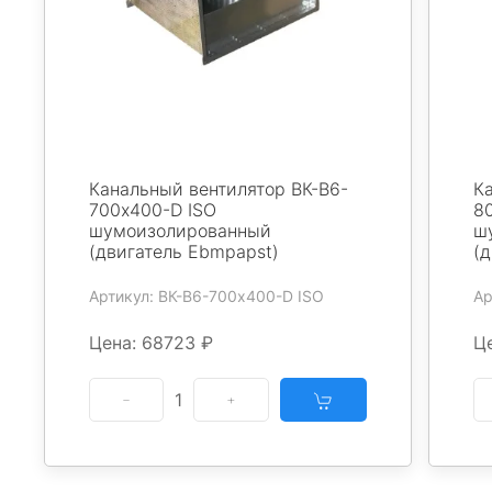
Канальный вентилятор ВК-В6-
К
700х400-D ISO
8
шумоизолированный
ш
(двигатель Ebmpapst)
(
Артикул: ВК-В6-700х400-D ISO
Ар
Цена: 68723 ₽
Ц
1