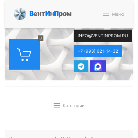
В
ент
И
н
П
ром
Меню
INFO@VENTINPROM.RU
0
+7 (993) 621-14-32
Категории