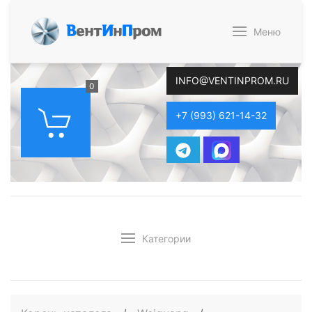
В
ент
И
н
П
ром
Меню
INFO@VENTINPROM.RU
0
+7 (993) 621-14-32
Категории