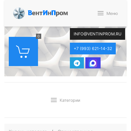
В
ент
И
н
П
ром
Меню
INFO@VENTINPROM.RU
0
+7 (993) 621-14-32
Категории