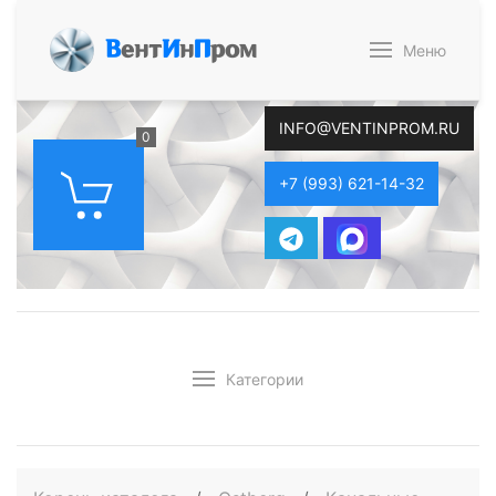
В
ент
И
н
П
ром
Меню
INFO@VENTINPROM.RU
0
+7 (993) 621-14-32
Категории