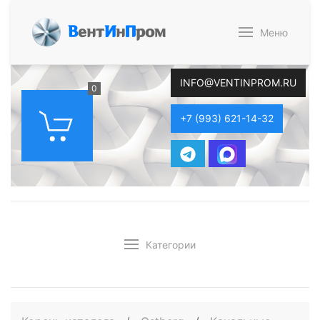
В
ент
И
н
П
ром
Меню
INFO@VENTINPROM.RU
0
+7 (993) 621-14-32
Категории