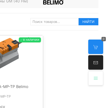
ны GM (40 Нм)
НАЙТИ
0
✅ В НАЛИЧИИ
-MP-TP Belimo
-MP-TP
осу