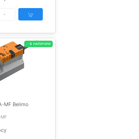
✅ В НАЛИЧИИ
-MF Belimo
-MF
осу