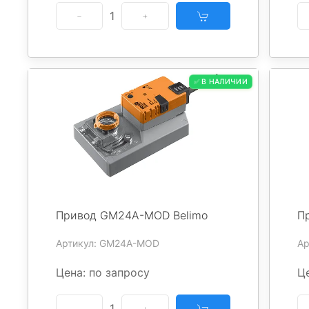
1
✅ В НАЛИЧИИ
Привод GM24A-MOD Belimo
П
Артикул: GM24A-MOD
Ар
Цена: по запросу
Це
1