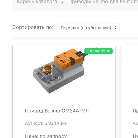
Корень каталога
/
Приводы Belimo для венти
Сортировать по:
✅ В НАЛИЧИИ
Привод Belimo GM24A-MP
П
Артикул: GM24A-MP
Ар
Цена: по запросу
Це