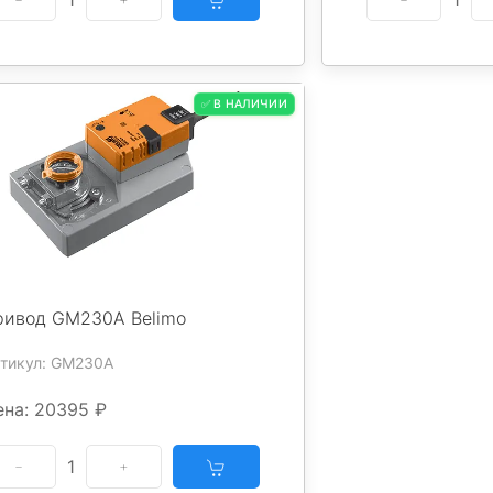
✅ В НАЛИЧИИ
ривод GM230A Belimo
тикул: GM230A
ена: 20395 ₽
1