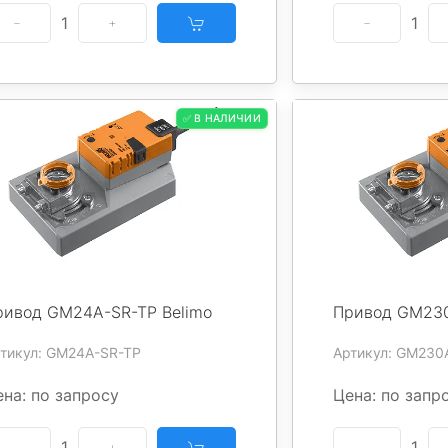
1
1
✅ В НАЛИЧИИ
ривод GM24A-SR-TP Belimo
Привод GM230
тикул: GM24A-SR-TP
Артикул: GM230
на: по запросу
Цена: по запр
1
1