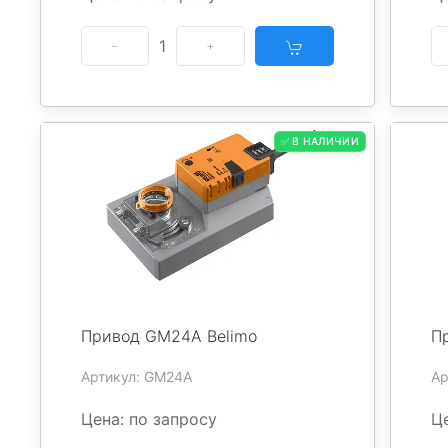
1
✅ В НАЛИЧИИ
Привод GM24A Belimo
П
Артикул: GM24A
Ар
Цена: по запросу
Це