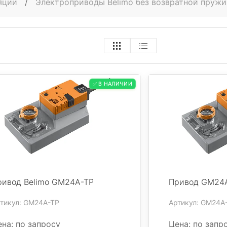
ляции
/
Электроприводы Belimo без возвратной пружи
✅ В НАЛИЧИИ
ривод Belimo GM24A-TP
Привод GM24A
тикул: GM24A-TP
Артикул: GM24A
на: по запросу
Цена: по запр