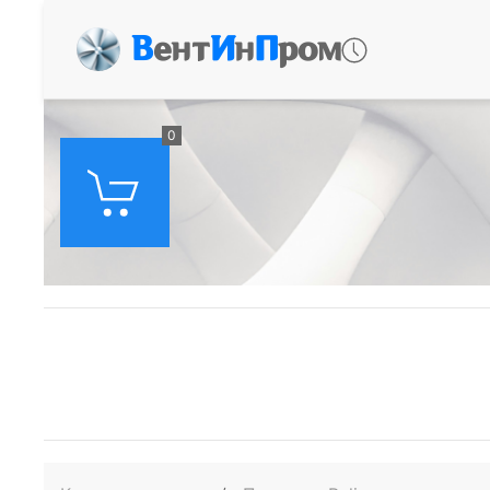
В
ент
И
н
П
ром
0