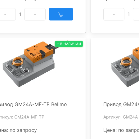
1
1
✅ В НАЛИЧИИ
ривод GM24A-MF-TP Belimo
Привод GM24A
тикул: GM24A-MF-TP
Артикул: GM24A
на: по запросу
Цена: по запр