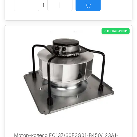
1
✅ В НАЛИЧИИ
Мотор-колесо EC137/60E3G01-B450/123A1-