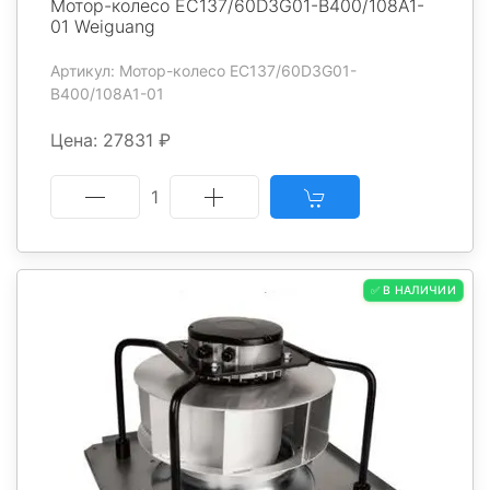
Мотор-колесо EC137/60D3G01-B400/108A1-
01 Weiguang
Артикул: Мотор-колесо EC137/60D3G01-
B400/108A1-01
Цена: 27831 ₽
1
✅ В НАЛИЧИИ