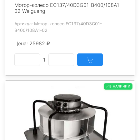
Мотор-колесо EC137/40D3G01-B400/108A1-
02 Weiguang
Артикул: Мотор-колесо EC137/40D3G01-
B400/108A1-02
Цена: 25982 ₽
1
✅ В НАЛИЧИИ