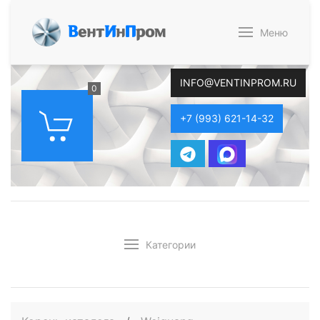
В
ент
И
н
П
ром
Меню
INFO@VENTINPROM.RU
0
+7 (993) 621-14-32
Категории