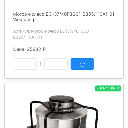
Мотор-колесо EC137/40F3G01-B355/110A1-01
Weiguang
Артикул: Мотор-колесо EC137/40F3G01-
B355/110A1-01
Цена: 25982 ₽
1
✅ В НАЛИЧИИ