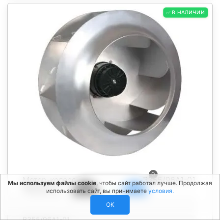
✅ В НАЛИЧИИ
0
Мотор-колесо EC102/50E3G01-B355/96A1-01
Мы используем файлы cookie
, чтобы сайт работал лучше. Продолжая
Weiguang
использовать сайт, вы принимаете
условия.
OK
Артикул: Мотор-колесо EC102/50E3G01-
B355/96A1-01