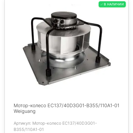
✅ В НАЛИЧИИ
Мотор-колесо EC137/40D3G01-B355/110A1-01
Weiguang
Артикул: Мотор-колесо EC137/40D3G01-
B355/110A1-01