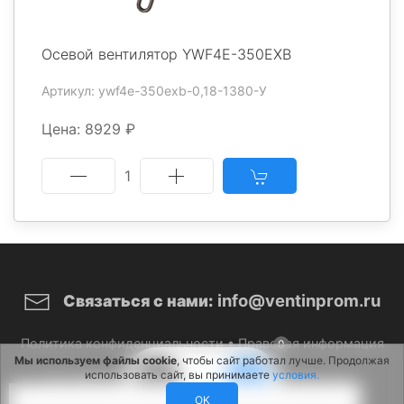
Осевой вентилятор YWF4E-350EXB
Артикул: ywf4e-350exb-0,18-1380-У
Цена: 8929 ₽
1
info@ventinprom.ru
Связаться с нами:
Политика конфиденциальности
•
Правовая информация
0
Мы используем файлы cookie
, чтобы сайт работал лучше. Продолжая
использовать сайт, вы принимаете
условия.
© 2026 ВентИнПром. Все права защищены.
OK