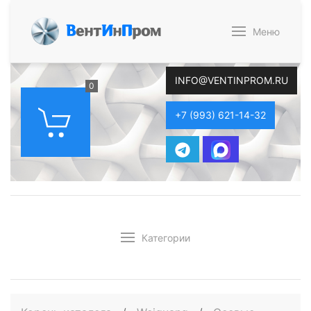
В
ент
И
н
П
ром
Меню
INFO@VENTINPROM.RU
0
+7 (993) 621-14-32
Категории