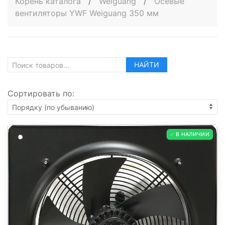
Корень каталога
/
Weiguang
/
Осевые
вентиляторы YWF Weiguang 350 мм
НАЙТИ
Сортировать по:
✅ В НАЛИЧИИ