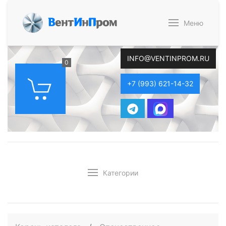
В
ент
И
н
П
ром
Меню
INFO@VENTINPROM.RU
0
+7 (993) 621-14-32
Категории