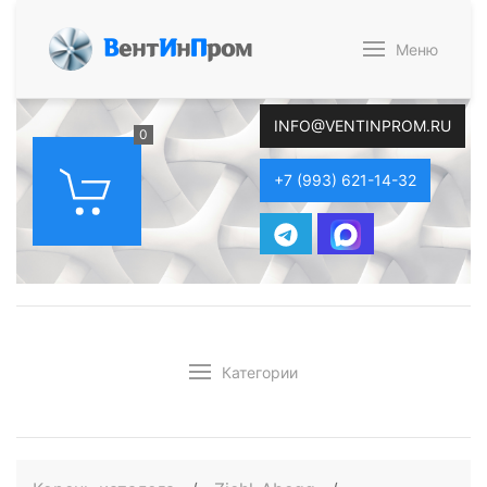
В
ент
И
н
П
ром
Меню
INFO@VENTINPROM.RU
0
+7 (993) 621-14-32
Категории