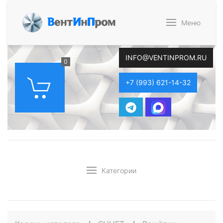
В
ент
И
н
П
ром
Меню
INFO@VENTINPROM.RU
0
+7 (993) 621-14-32
Категории