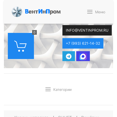
В
ент
И
н
П
ром
Меню
INFO@VENTINPROM.RU
0
+7 (993) 621-14-32
Категории