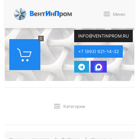
В
ент
И
н
П
ром
Меню
INFO@VENTINPROM.RU
0
+7 (993) 621-14-32
Категории