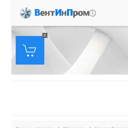
В
ент
И
н
П
ром
0