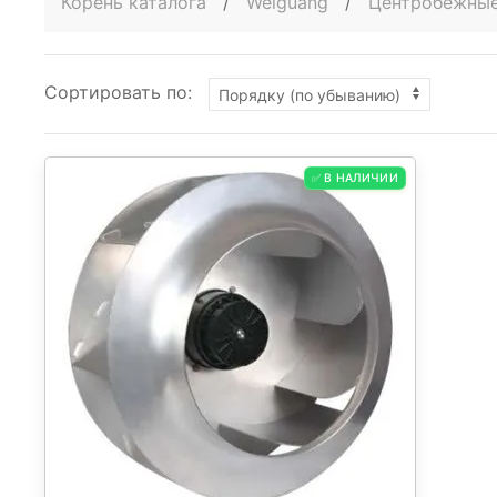
Корень каталога
/
Weiguang
/
Центробежные
Сортировать по:
✅ В НАЛИЧИИ