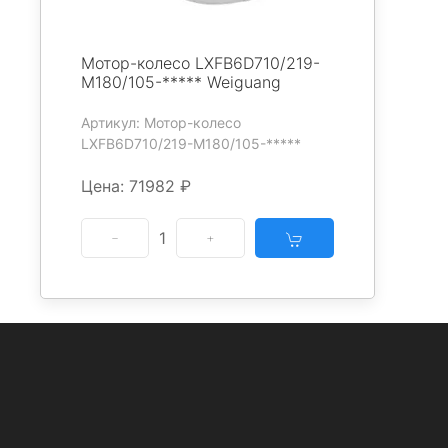
Мотор-колесо LXFB6D710/219-
M180/105-***** Weiguang
Артикул: Мотор-колесо
LXFB6D710/219-M180/105-*****
Цена: 71982 ₽
1