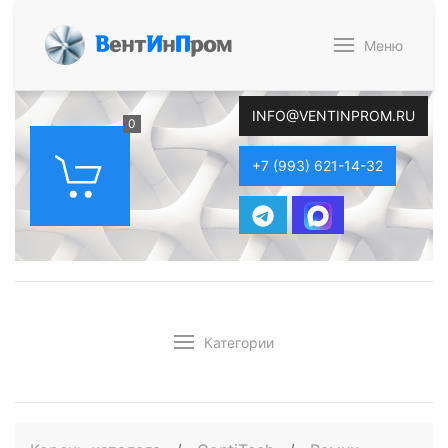
В
ент
И
н
П
ром
Меню
INFO@VENTINPROM.RU
0
+7 (993) 621-14-32
Категории