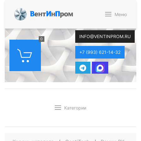
В
ент
И
н
П
ром
Меню
INFO@VENTINPROM.RU
0
+7 (993) 621-14-32
Категории