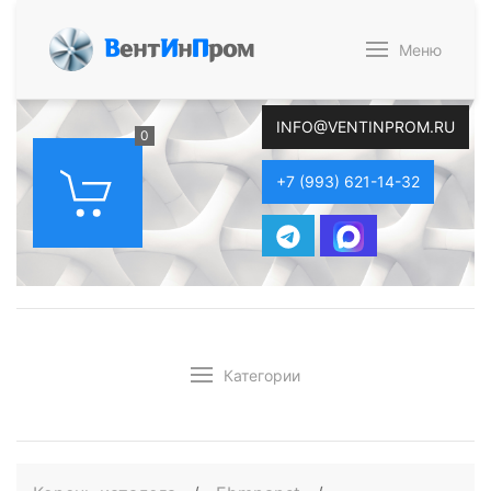
В
ент
И
н
П
ром
Меню
INFO@VENTINPROM.RU
0
+7 (993) 621-14-32
Категории