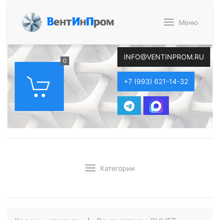
В
ент
И
н
П
ром
Меню
INFO@VENTINPROM.RU
0
+7 (993) 621-14-32
Категории