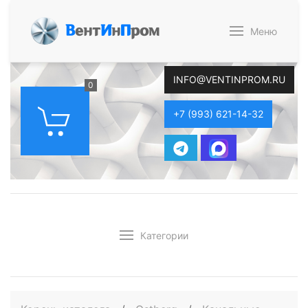
В
ент
И
н
П
ром
Меню
INFO@VENTINPROM.RU
0
+7 (993) 621-14-32
Категории