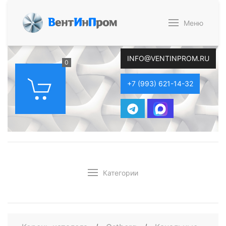
В
ент
И
н
П
ром
Меню
INFO@VENTINPROM.RU
0
+7 (993) 621-14-32
Категории