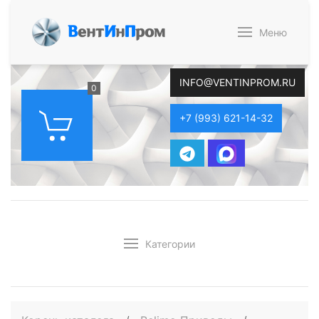
В
ент
И
н
П
ром
Меню
INFO@VENTINPROM.RU
0
+7 (993) 621-14-32
Категории