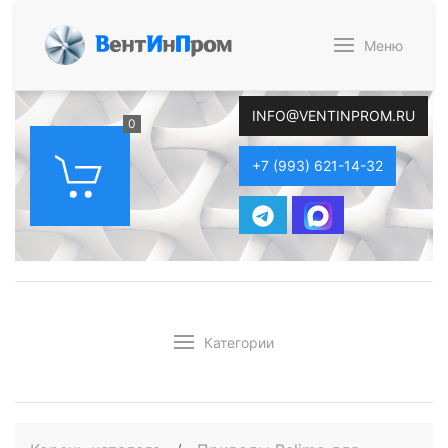
В
ент
И
н
П
ром
Меню
INFO@VENTINPROM.RU
0
+7 (993) 621-14-32
Категории