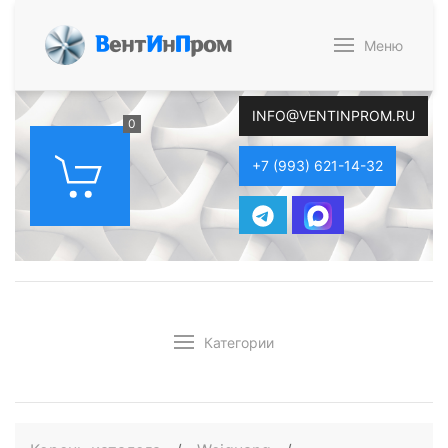
В
ент
И
н
П
ром
Меню
INFO@VENTINPROM.RU
0
+7 (993) 621-14-32
Категории