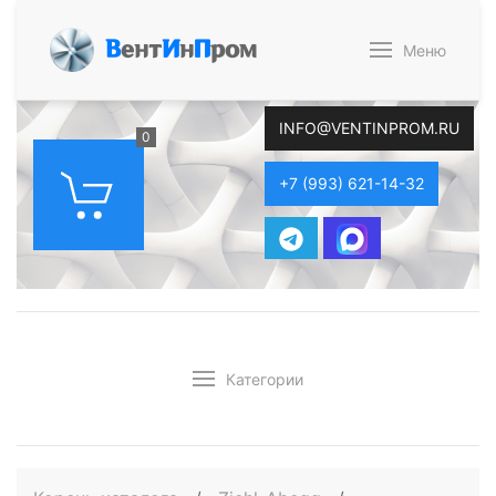
В
ент
И
н
П
ром
Меню
INFO@VENTINPROM.RU
0
+7 (993) 621-14-32
Категории