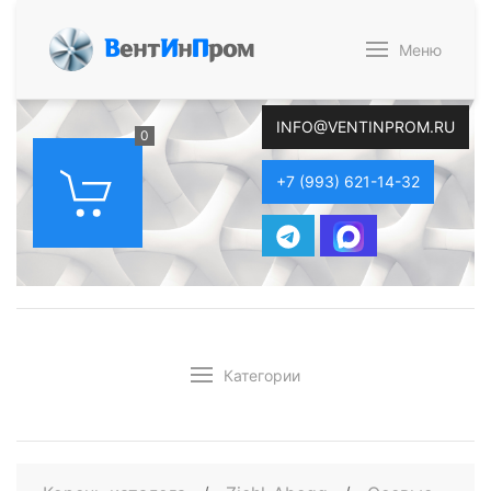
В
ент
И
н
П
ром
Меню
INFO@VENTINPROM.RU
0
+7 (993) 621-14-32
Категории