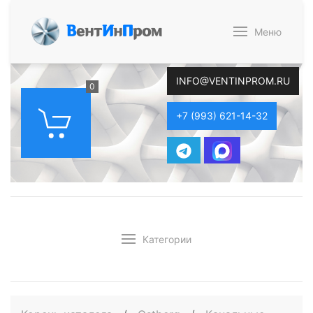
В
ент
И
н
П
ром
Меню
INFO@VENTINPROM.RU
0
+7 (993) 621-14-32
Категории