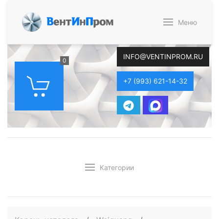
В
ент
И
н
П
ром
Меню
INFO@VENTINPROM.RU
0
+7 (993) 621-14-32
Категории