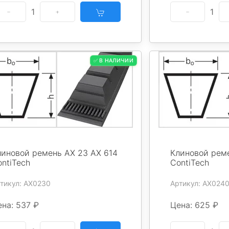
1
1
✅ В НАЛИЧИИ
линовой ремень AX 23 AX 614
Клиновой рем
ntiTech
ContiTech
тикул: AX0230
Артикул: AX024
на: 537 ₽
Цена: 625 ₽