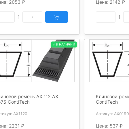
ена: 2053 ₽
Цена: 2142 ₽
1
1
✅ В НАЛИЧИИ
линовой ремень AX 112 AX
Клиновой реме
875 ContiTech
ContiTech
тикул: AX1120
Артикул: AX0190
на: 2231 ₽
Цена: 537 ₽