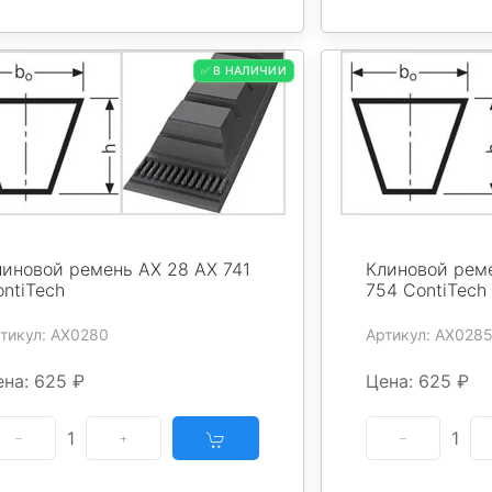
✅ В НАЛИЧИИ
линовой ремень AX 28 AX 741
Клиновой реме
ntiTech
754 ContiTech
тикул: AX0280
Артикул: AX028
ена: 625 ₽
Цена: 625 ₽
1
1