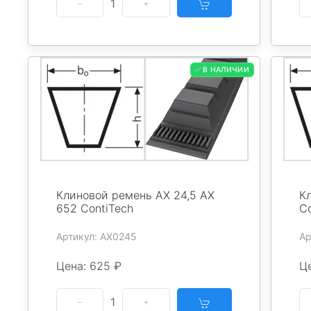
1
✅ В НАЛИЧИИ
Клиновой ремень AX 24,5 AX
К
652 ContiTech
Co
Артикул: AX0245
Ар
Цена: 625 ₽
Ц
1