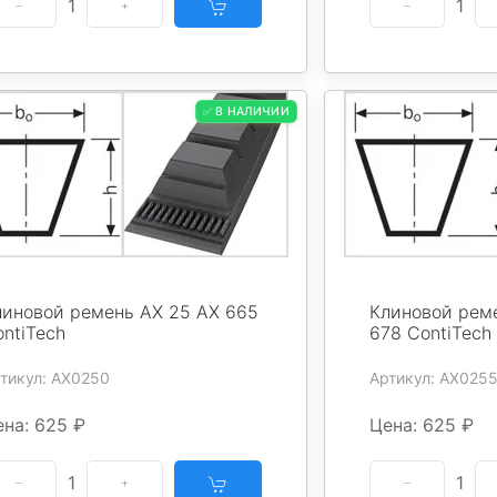
1
1
✅ В НАЛИЧИИ
линовой ремень AX 25 AX 665
Клиновой реме
ntiTech
678 ContiTech
тикул: AX0250
Артикул: AX025
ена: 625 ₽
Цена: 625 ₽
1
1