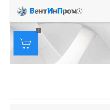
В
ент
И
н
П
ром
0