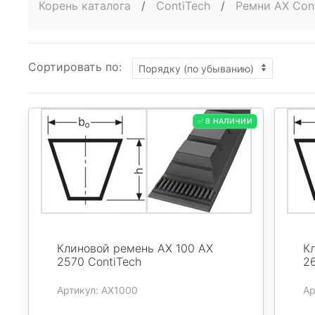
Корень каталога
/
ContiTech
/
Ремни AX Con
Сортировать по:
✅ В НАЛИЧИИ
Клиновой ремень AX 100 AX
К
2570 ContiTech
26
Артикул: AX1000
Ар