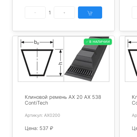
1
✅ В НАЛИЧИИ
Клиновой ремень AX 20 AX 538
К
ContiTech
Co
Артикул: AX0200
Ар
Цена: 537 ₽
Це