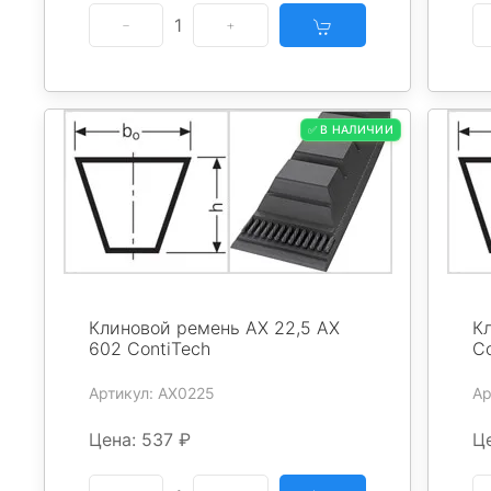
1
✅ В НАЛИЧИИ
Клиновой ремень AX 22,5 AX
К
602 ContiTech
Co
Артикул: AX0225
Ар
Цена: 537 ₽
Це