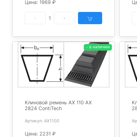
Цена: 1969 ₽
Ц
1
✅ В НАЛИЧИИ
Клиновой ремень AX 110 AX
К
2824 ContiTech
2
Артикул: AX1100
Ар
Цена: 2231 ₽
Це