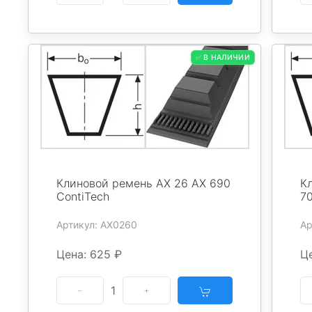
✅ В НАЛИЧИИ
Клиновой ремень AX 26 AX 690
К
ContiTech
70
Артикул: AX0260
Ар
Цена: 625 ₽
Ц
1