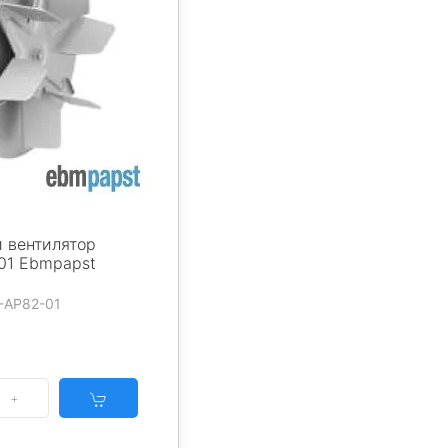
 вентилятор
01 Ebmpapst
-AP82-01