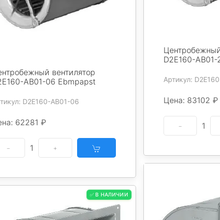
Центробежный
D2E160-AB01-
ентробежный вентилятор
Артикул: D2E160
2E160-AB01-06 Ebmpapst
Цена: 83102 ₽
тикул: D2E160-AB01-06
ена: 62281 ₽
1
1
✅ В НАЛИЧИИ