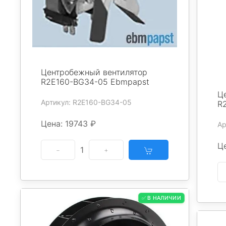
Центробежный вентилятор
R2E160-BG34-05 Ebmpapst
Ц
Артикул: R2E160-BG34-05
R
Цена: 19743 ₽
Ар
Це
1
✅ В НАЛИЧИИ