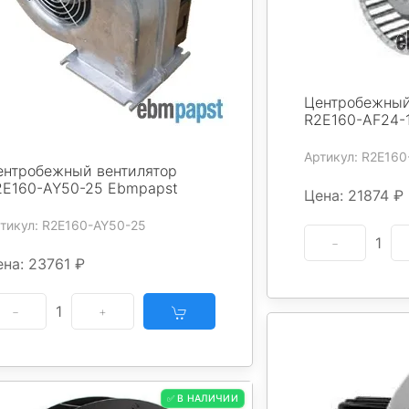
Центробежный
R2E160-AF24-
Артикул: R2E160
ентробежный вентилятор
2E160-AY50-25 Ebmpapst
Цена: 21874 ₽
тикул: R2E160-AY50-25
1
на: 23761 ₽
1
✅ В НАЛИЧИИ