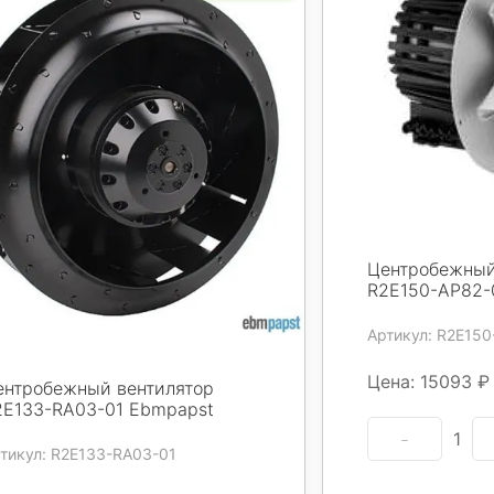
Центробежный
R2E150-AP82-
Артикул: R2E150
Цена: 15093 ₽
ентробежный вентилятор
2E133-RA03-01 Ebmpapst
1
тикул: R2E133-RA03-01