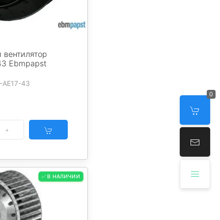
 вентилятор
43 Ebmpapst
-AE17-43
0
✅ В НАЛИЧИИ