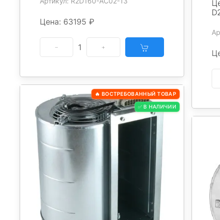
Артикул: R2D160-AC02-13
Ц
D
Цена: 63195 ₽
Ар
1
Ц
🔥 ВОСТРЕБОВАННЫЙ ТОВАР
✅ В НАЛИЧИИ