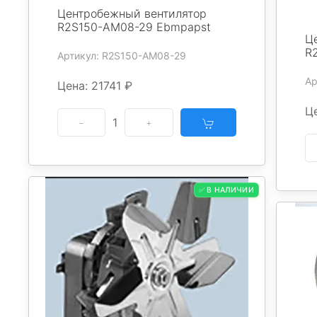
Центробежный вентилятор
R2S150-AM08-29 Ebmpapst
Ц
R
Артикул: R2S150-AM08-29
Ар
Цена: 21741 ₽
Ц
1
✅ В НАЛИЧИИ