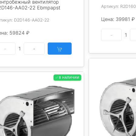
ентробежный вентилятор
Артикул: R2D16
2D146-AA02-22 Ebmpapst
Цена: 39981 ₽
тикул: D2D146-AA02-22
ена: 59824 ₽
1
1
✅ В НАЛИЧИИ