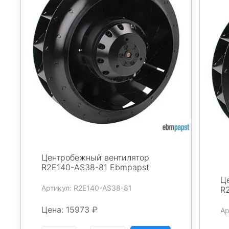
Центробежный вентилятор
R2E140-AS38-81 Ebmpapst
Ц
Артикул: R2E140-AS38-81
R
Цена: 15973 ₽
Ар