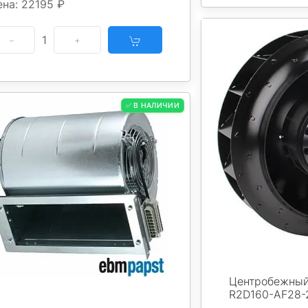
ена: 22195 ₽
1
✅ В НАЛИЧИИ
Центробежный
R2D160-AF28-