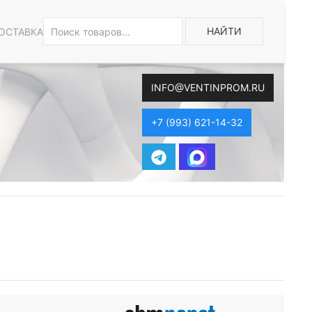
НАЙТИ
ОСТАВКА
INFO@VENTINPROM.RU
+7 (993) 621-14-32