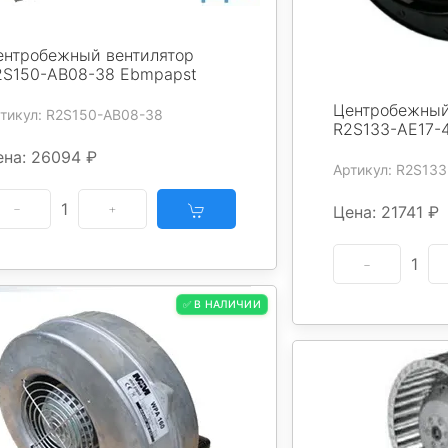
ентробежный вентилятор
2S150-AB08-38 Ebmpapst
Центробежный
тикул: R2S150-AB08-38
R2S133-AE17-
ена: 26094 ₽
Артикул: R2S133
1
Цена: 21741 ₽
1
✅ В НАЛИЧИИ