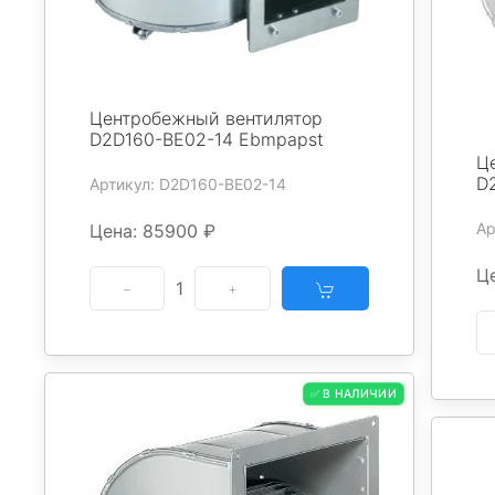
Центробежный вентилятор
D2D160-BE02-14 Ebmpapst
Ц
D
Артикул: D2D160-BE02-14
Ар
Цена: 85900 ₽
Ц
1
✅ В НАЛИЧИИ