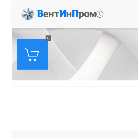
В
ент
И
н
П
ром
0