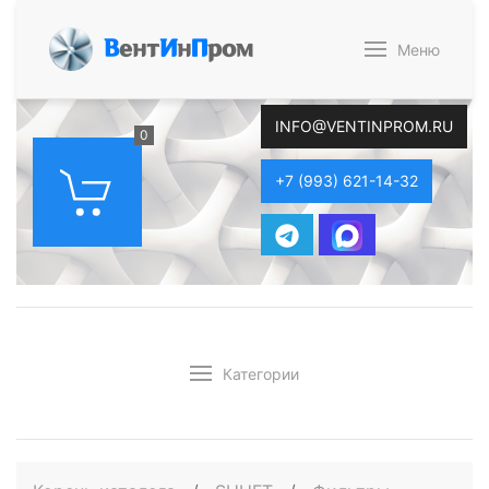
В
ент
И
н
П
ром
Меню
INFO@VENTINPROM.RU
0
+7 (993) 621-14-32
Категории