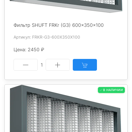
Фильтр SHUFT FRKr (G3) 600x350x100
Артикул: FRKR-G3-600X350X100
Цена: 2450 ₽
1
✅ В НАЛИЧИИ