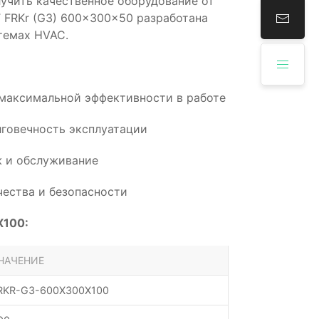
учить качественное оборудование от
 FRKr (G3) 600x300x50 разработана
темах HVAC.
 максимальной эффективности в работе
говечность эксплуатации
 и обслуживание
ества и безопасности
X100:
НАЧЕНИЕ
RKR-G3-600X300X100