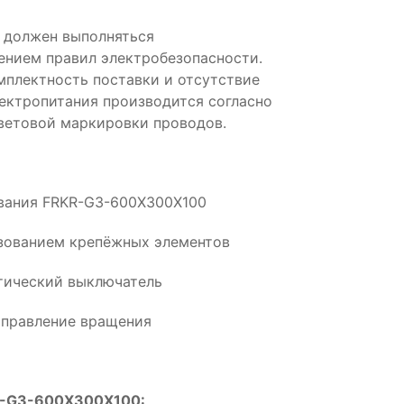
 должен выполняться
нием правил электробезопасности.
плектность поставки и отсутствие
ектропитания производится согласно
ветовой маркировки проводов.
ования FRKR-G3-600X300X100
ьзованием крепёжных элементов
тический выключатель
аправление вращения
KR-G3-600X300X100: