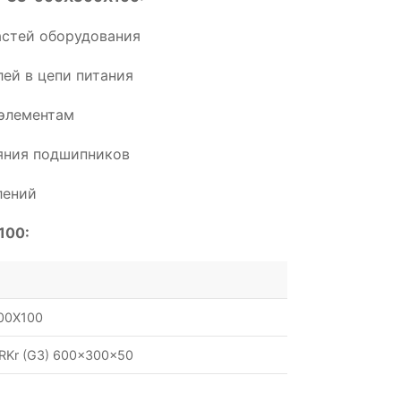
астей оборудования
ей в цепи питания
элементам
ояния подшипников
лений
100:
00X100
RKr (G3) 600x300x50