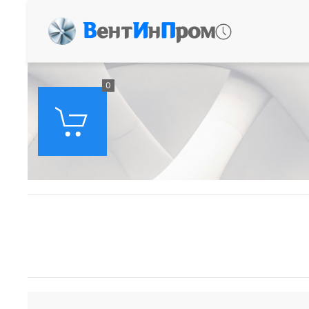
В
ент
И
н
П
ром
0