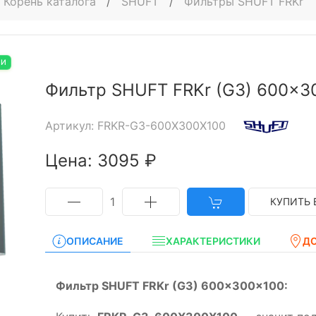
Корень каталога
/
SHUFT
/
Фильтры SHUFT FRKr
ИИ
Фильтр SHUFT FRKr (G3) 600x3
Артикул: FRKR-G3-600X300X100
Цена: 3095 ₽
1
КУПИТЬ 
ОПИСАНИЕ
ХАРАКТЕРИСТИКИ
Д
Фильтр SHUFT FRKr (G3) 600x300x100: