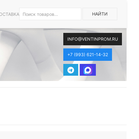
НАЙТИ
ОСТАВКА
INFO@VENTINPROM.RU
+7 (993) 621-14-32