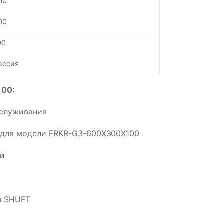
00
00
00
оссия
100:
бслуживания
 для модели FRKR-G3-600X300X100
ии
я SHUFT