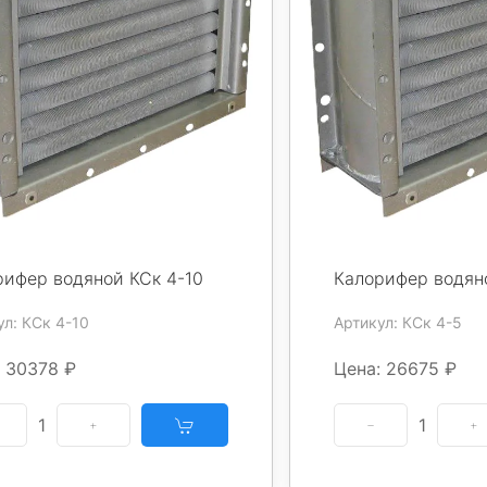
рифер водяной КСк 4-10
Калорифер водян
ул: КСк 4-10
Артикул: КСк 4-5
 30378 ₽
Цена: 26675 ₽
1
1