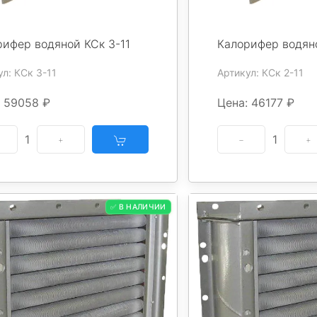
рифер водяной КСк 3-11
Калорифер водяно
л: КСк 3-11
Артикул: КСк 2-11
: 59058 ₽
Цена: 46177 ₽
1
1
✅ В НАЛИЧИИ