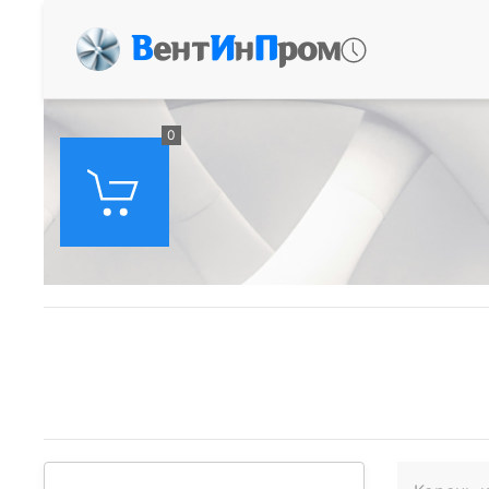
В
ент
И
н
П
ром
0