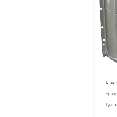
Кало
Артику
Цена: