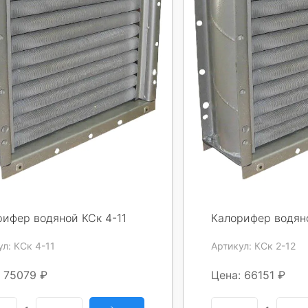
рифер водяной КСк 4-11
Калорифер водян
л: КСк 4-11
Артикул: КСк 2-12
 75079 ₽
Цена: 66151 ₽