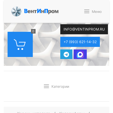
В
ент
И
н
П
ром
Меню
INFO@VENTINPROM.RU
0
+7 (993) 621-14-32
Категории