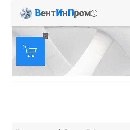
В
ент
И
н
П
ром
0