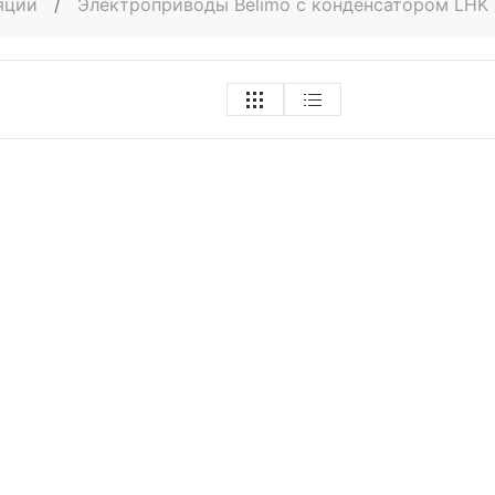
ляции
/
Электроприводы Belimo с конденсатором LHK 