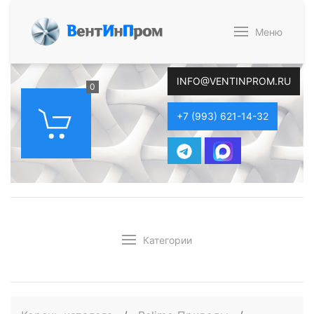
В
ент
И
н
П
ром
Меню
INFO@VENTINPROM.RU
0
+7 (993) 621-14-32
Категории