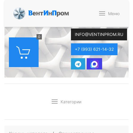
В
ент
И
н
П
ром
Меню
INFO@VENTINPROM.RU
0
+7 (993) 621-14-32
Категории