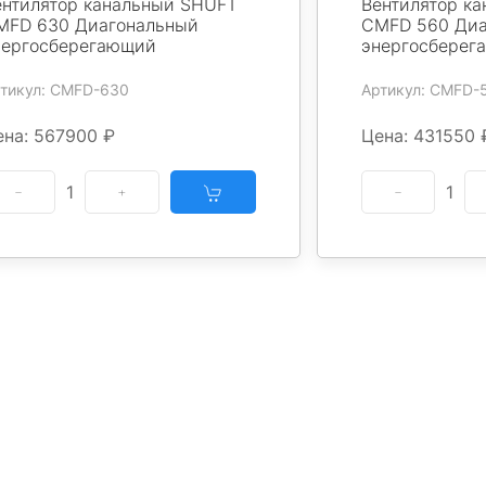
ентилятор канальный SHUFT
Вентилятор к
MFD 630 Диагональный
CMFD 560 Диа
нергосберегающий
энергосберег
тикул: CMFD-630
Артикул: CMFD-
ена: 567900 ₽
Цена: 431550 
1
1