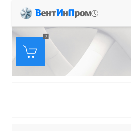
В
ент
И
н
П
ром
0