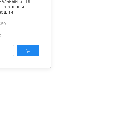
анальный SHUFT
гональный
ающий
560
₽