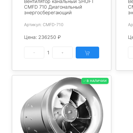
Вентилятор канальный SHUFT
В
CMFD 710 Диагональный
C
энергосберегающий
э
Артикул: CMFD-710
Ар
Цена: 236250 ₽
Ц
1
✅ В НАЛИЧИИ